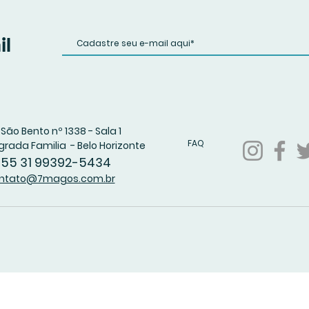
il
São Bento nº 1338 - Sala 1
FAQ
grada Familia - Belo Horizonte
 55 31 99392-5434
ntato@7magos.com.br